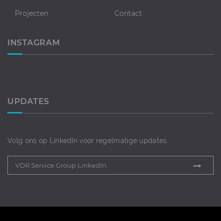
Projecten
Contact
INSTAGRAM
UPDATES
Volg ons op LinkedIn voor regelmatige updates.
VDR Service Group LinkedIn